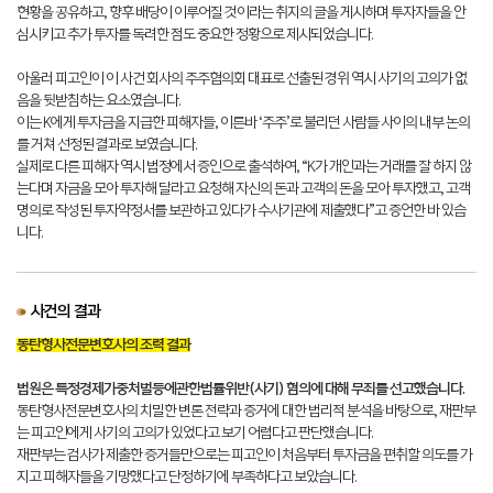
현황을 공유하고, 향후 배당이 이루어질 것이라는 취지의 글을 게시하며 투자자들을 안
심시키고 추가 투자를 독려한 점도 중요한 정황으로 제시되었습니다.
아울러 피고인이 이 사건 회사의 주주협의회 대표로 선출된 경위 역시 사기의 고의가 없
음을 뒷받침하는 요소였습니다.
이는 K에게 투자금을 지급한 피해자들, 이른바 ‘주주’로 불리던 사람들 사이의 내부 논의
를 거쳐 선정된 결과로 보였습니다.
실제로 다른 피해자 역시 법정에서 증인으로 출석하여, “K가 개인과는 거래를 잘 하지 않
는다며 자금을 모아 투자해 달라고 요청해 자신의 돈과 고객의 돈을 모아 투자했고, 고객
명의로 작성된 투자약정서를 보관하고 있다가 수사기관에 제출했다”고 증언한 바 있습
니다.
사건의 결과
동탄형사전문변호사의 조력 결과
법원은 특정경제가중처벌등에관한법률위반(사기) 혐의에 대해 무죄를 선고했습니다.
동탄형사전문변호사의 치밀한 변론 전략과 증거에 대한 법리적 분석을 바탕으로, 재판부
는 피고인에게 사기의 고의가 있었다고 보기 어렵다고 판단했습니다.
재판부는 검사가 제출한 증거들만으로는 피고인이 처음부터 투자금을 편취할 의도를 가
지고 피해자들을 기망했다고 단정하기에 부족하다고 보았습니다.