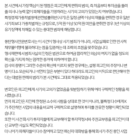
본 사건에서 가장 핵심이 된 쟁점은 피고인에게 편취의 범의, 즉 처음부터 투자금을 돌려
줄 의사나 능력 없이 피해자들을 기망하려는 사기의 고의가 있었는지 여부였습니다.
특정경제가중처벌등에관한법률위반(사기)은 일정 금액 이상의 재물을 편취한 경우 일반
사기죄보다 가중처벌하는 규정으로, 5억 원 이상 50억 원 미만을 편취한 경우 3년 이상의
유기징역에 처해질 수 있는 중대한 범죄에 해당합니다.
동탄형사전문변호사는 이 사건이 형사상 사기 범죄가 아니라, 사업 실패로 인한 민사적
채무불이행에 불과하다는 점을 입증하는 데 조력의 초점을 맞추었습니다.
형사재판에서 범죄사실의 인정은 법관으로 하여금 합리적인 의심의 여지가 없을 정도의
확신을 가지게 하는 엄격한 증거에 의하여야 합니다.
검사의 증명이 그러한 수준의 확신에 이르지 못한 경우에는, 설령 피고인의 주장이나 변
명이 다소 모순되거나 석연치 않은 부분이 있다 하더라도 피고인의 이익으로 판단해야 한
다는 대법원 판례의 법리가 본 사건에도 그대로 적용되었습니다.
변호인은 피고인에게 사기의 고의가 없었음을 뒷받침하기 위해 여러 구체적인 정황을 제
시했습니다.
먼저 피고인은 지인에 한정된 소수의 사람을 상대로 한 것이 아니라, 불특정 다수에게 K
가 추진하던 사업의 내용을 비교적 구체적으로 설명하며 투자를 권유한 정황이 확인되었
습니다.
또한 이 사건 회사가 투자자들에게 교부해야 할 투자약정서와 주권교부증을 피고인이 대
신 교부한 사실도 확인되었습니다.
더 나아가 피해자들이 다수 참여하고 있던 메신저 대화방을 통해 회사가 추진 중인 사업