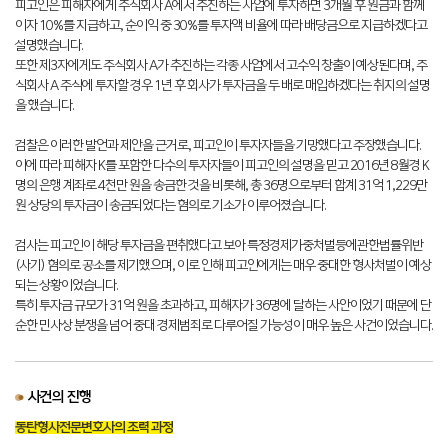
피고인은 피해자에게 주식회사 A에서 추진하는 사업에 투자하면 3개월 후 원금과 함께
이자 10%를 지급하고, 순이익 중 30%를 투자액 비율에 따라 배당금으로 지급하겠다고
설명했습니다.
또한 제3자에게도 주식회사 A가 추진하는 각종 사업에서 고수익 창출이 예상된다며, 주
식회사 A 주식에 투자할 경우 1년 후 회사가 투자금을 두 배로 매입하겠다는 취지의 설명
을 했습니다.
검찰은 이러한 발언과 제안을 근거로, 피고인이 투자자들을 기망했다고 주장했습니다.
이에 따라 피해자 K를 포함한 다수의 투자자들이 피고인의 설명을 믿고 2016년 8월경 K
명의 은행 계좌로 4천만 원을 송금한 것을 비롯해, 총 36명으로부터 합계 31억 1,229만
원 상당의 투자금이 송금되었다는 혐의로 기소가 이루어졌습니다.
검사는 피고인이 해당 투자금을 편취했다고 보아 특정경제가중처벌등에관한법률위반
(사기) 혐의로 공소를 제기했으며, 이로 인해 피고인에게는 매우 중대한 형사처벌이 예상
되는 상황이었습니다.
특히 투자금 규모가 31억 원을 초과하고, 피해자가 36명에 달하는 사안이었기 때문에 단
순한 민사상 분쟁을 넘어 중대 경제범죄로 다루어질 가능성이 매우 높은 사건이었습니다.
사건의 진행
동탄형사전문변호사의 조력 과정