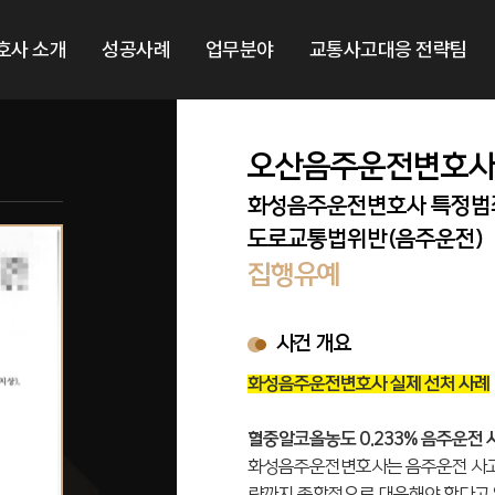
호사 소개
성공사례
업무분야
교통사고대응 전략팀
오산음주운전변호사
화성음주운전변호사 특정범
도로교통법위반(음주운전)
집행유예
사건 개요
화성음주운전변호사 실제 선처 사례
혈중알코올농도 0.233% 음주운전 
화성음주운전변호사는 음주운전 사고가
략까지 종합적으로 대응해야 한다고