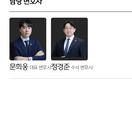
담당 변호사
문희웅
정경준
대표 변호사
수석 변호사