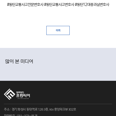
#동탄교통사고전문변호사 #동탄교통사고변호사 #동탄12대중과실변호사
목록
많이 본 미디어
주소 : 경기 화성시 동탄역로 128 3층, ktx 중앙파크뷰 302호
전화번호 : 031-373-9575