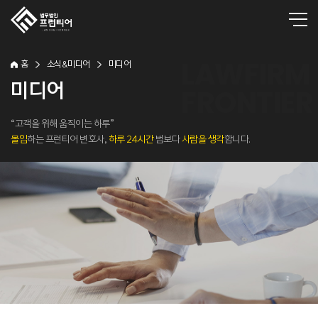
홈
소식&미디어
미디어
미디어
“고객을 위해 움직이는 하루”
몰입
하는 프런티어 변호사,
하루 24시간
법보다
사람을 생각
합니다.