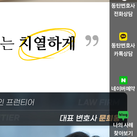
동탄변호사
전화상담
서는
치열하게
”
동탄변호사
카톡상담
네이버예약
나의 사례
찾아보기