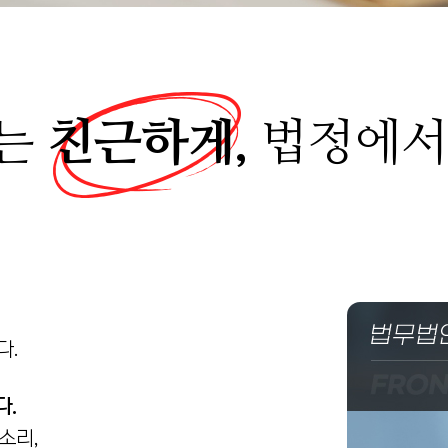
는
친근하게,
법정에
다.
다.
소리,