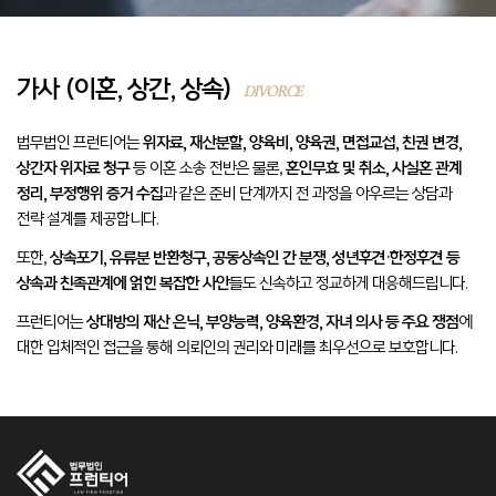
가사 (이혼, 상간, 상속)
DIVORCE
법무법인 프런티어는
위자료, 재산분할, 양육비, 양육권, 면접교섭, 친권 변경,
상간자 위자료 청구
등 이혼 소송 전반은 물론,
혼인무효 및 취소, 사실혼 관계
정리, 부정행위 증거 수집
과 같은 준비 단계까지 전 과정을 아우르는 상담과
전략 설계를 제공합니다.
또한,
상속포기, 유류분 반환청구, 공동상속인 간 분쟁, 성년후견·한정후견 등
상속과 친족관계에 얽힌 복잡한 사안
들도 신속하고 정교하게 대응해드립니다.
프런티어는
상대방의 재산 은닉, 부양능력, 양육환경, 자녀 의사 등 주요 쟁점
에
대한 입체적인 접근을 통해 의뢰인의 권리와 미래를 최우선으로 보호합니다.