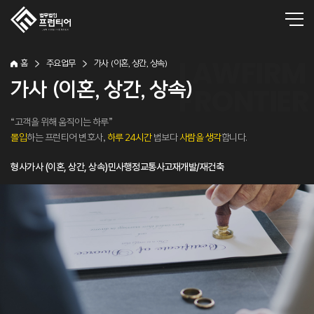
홈
주요업무
가사 (이혼, 상간, 상속)
가사 (이혼, 상간, 상속)
“고객을 위해 움직이는 하루”
몰입
하는 프런티어 변호사,
하루 24시간
법보다
사람을 생각
합니다.
형사
가사 (이혼, 상간, 상속)
민사
행정
교통사고
재개발/재건축