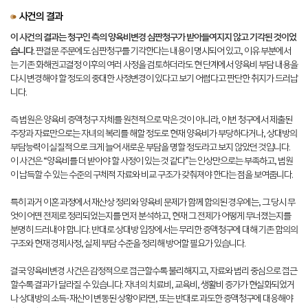
사건의 결과
이 사건의 결과는 청구인 측의 양육비변경 심판청구가 받아들여지지 않고 기각된 것이었
습니다.
판결문 주문에도 심판청구를 기각한다는 내용이 명시되어 있고, 이유 부분에서
는 기존 화해권고결정 이후의 여러 사정을 검토하더라도 현 단계에서 양육비 부담 내용을
다시 변경해야 할 정도의 중대한 사정변경이 있다고 보기 어렵다고 판단한 취지가 드러납
니다.
즉 법원은 양육비 증액청구 자체를 원천적으로 막은 것이 아니라, 이번 청구에서 제출된
주장과 자료만으로는 자녀의 복리를 해할 정도로 현재 양육비가 부당하다거나, 상대방의
부담능력이 실질적으로 크게 늘어 새로운 부담을 명할 정도라고 보지 않았던 것입니다.
이 사건은 “양육비를 더 받아야 할 사정이 있는 것 같다”는 인상만으로는 부족하고, 법원
이 납득할 수 있는 수준의 구체적 자료와 비교 구조가 갖춰져야 한다는 점을 보여줍니다.
특히 과거 이혼 과정에서 재산상 정리와 양육비 문제가 함께 합의된 경우에는, 그 당시 무
엇이 어떤 전제로 정리되었는지를 먼저 분석하고, 현재 그 전제가 어떻게 무너졌는지를
분명히 드러내야 합니다. 반대로 상대방 입장에서는 무리한 증액청구에 대해 기존 합의의
구조와 현재 경제사정, 실제 부담 수준을 정리해 방어할 필요가 있습니다.
결국 양육비변경 사건은 감정적으로 접근할수록 불리해지고, 자료와 법리 중심으로 접근
할수록 결과가 달라질 수 있습니다. 자녀의 치료비, 교육비, 생활비 증가가 현실화되었거
나 상대방의 소득·재산이 변동된 상황이라면, 또는 반대로 과도한 증액청구에 대응해야