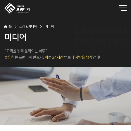
홈
소식&미디어
미디어
미디어
“고객을 위해 움직이는 하루”
몰입
하는 프런티어 변호사,
하루 24시간
법보다
사람을 생각
합니다.