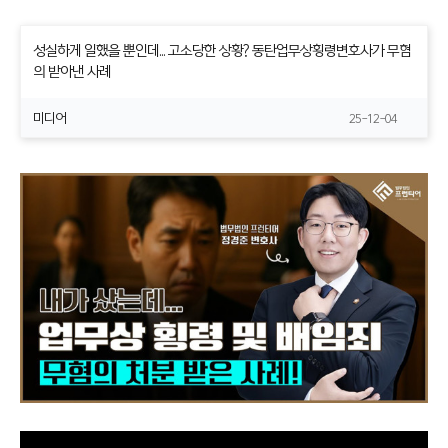
성실하게 일했을 뿐인데... 고소당한 상황? 동탄업무상횡령변호사가 무혐
의 받아낸 사례
미디어
25-12-04